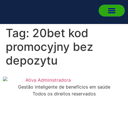
Quem 
Fale
Portal d
Portal d
Fazer L
Tag:
20bet kod
promocyjny bez
depozytu
Gestão inteligente de benefícios em saúde
Todos os direitos reservados