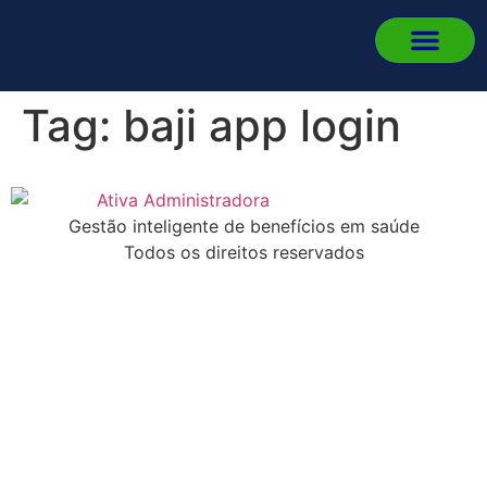
Quem 
Fale
Portal d
Portal d
Fazer L
Tag:
baji app login
Gestão inteligente de benefícios em saúde
Todos os direitos reservados