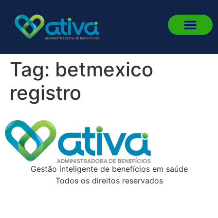
Quem 
Fale
Portal d
Portal d
Fazer L
Tag:
betmexico
registro
Gestão inteligente de benefícios em saúde
Todos os direitos reservados