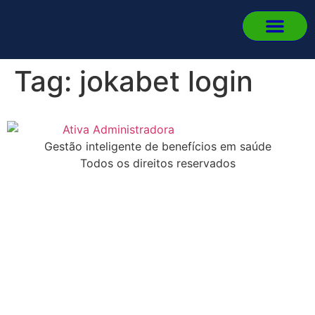
Quem 
Fale
Portal d
Portal d
Fazer L
Tag:
jokabet login
Gestão inteligente de benefícios em saúde
Todos os direitos reservados