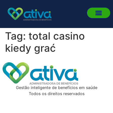
Quem 
Fale
Portal d
Portal d
Fazer L
Tag:
total casino
kiedy grać
Gestão inteligente de benefícios em saúde
Todos os direitos reservados