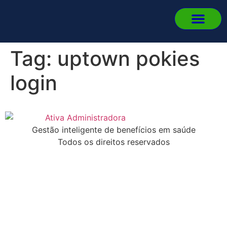
Quem 
Fale
Portal d
Portal d
Fazer L
Tag:
uptown pokies
login
Gestão inteligente de benefícios em saúde
Todos os direitos reservados