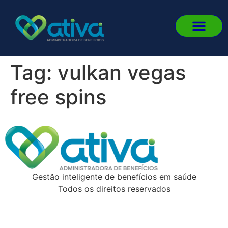
Quem 
Fale
Portal d
Portal d
Fazer L
Tag:
vulkan vegas
free spins
Gestão inteligente de benefícios em saúde
Todos os direitos reservados