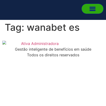
Quem 
Fale
Portal d
Portal d
Fazer L
Tag:
wanabet es
Gestão inteligente de benefícios em saúde
Todos os direitos reservados